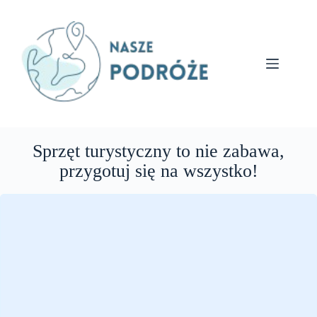
Przejdź
do
treści
Sprzęt turystyczny to nie zabawa,
przygotuj się na wszystko!
Loading
posts…