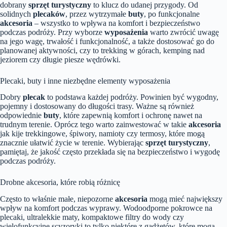
dobrany
sprzęt turystyczny
to klucz do udanej przygody. Od
solidnych
plecaków
, przez wytrzymałe
buty
, po funkcjonalne
akcesoria
– wszystko to wpływa na komfort i bezpieczeństwo
podczas podróży. Przy wyborze
wyposażenia
warto zwrócić uwagę
na jego wagę, trwałość i funkcjonalność, a także dostosować go do
planowanej aktywności, czy to trekking w górach, kemping nad
jeziorem czy długie piesze wędrówki.
Plecaki, buty i inne niezbędne elementy wyposażenia
Dobry
plecak
to podstawa każdej podróży. Powinien być wygodny,
pojemny i dostosowany do długości trasy. Ważne są również
odpowiednie
buty
, które zapewnią komfort i ochronę nawet na
trudnym terenie. Oprócz tego warto zainwestować w takie
akcesoria
jak kije trekkingowe, śpiwory, namioty czy termosy, które mogą
znacznie ułatwić życie w terenie. Wybierając
sprzęt turystyczny
,
pamiętaj, że jakość często przekłada się na bezpieczeństwo i wygodę
podczas podróży.
Drobne akcesoria, które robią różnicę
Często to właśnie małe, niepozorne
akcesoria
mogą mieć największy
wpływ na komfort podczas wyprawy. Wodoodporne pokrowce na
plecaki, ultralekkie maty, kompaktowe filtry do wody czy
wielofunkcyjne scyzoryki to tylko niektóre z gadżetów, które mogą